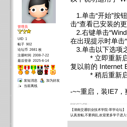
1.单击“开始”按
击“查看已安装的更
管理员
2.右键单击“Window
UID
1
在出现提示时单击“
帖子
902
3.单击以下选项
论坛币
2681 枚
注册时间
2008-7-22
* 立即重新启动（完成
最后登录
2025-6-14
复以前的 Internet 
* 稍后重新启
发短消息
加为好友
当前离线
-~~重启，装IE7，
【
湖南交通职业技术学院
-萃学论坛】
认真发帖,不要捣乱,欢迎更多学子进