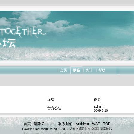
会员
标签
统计
帮助
版块
作者
admin
官方公告
2009-9-10
首页
-
清除 Cookies
-
联系我们
-
Archiver
-
WAP
-
TOP
Powered by
Discuz!
© 2008-2012 湖南交通职业技术学院-
萃学论坛
Style design by
honeym
. All rights reserved 湘ICP备05002304号