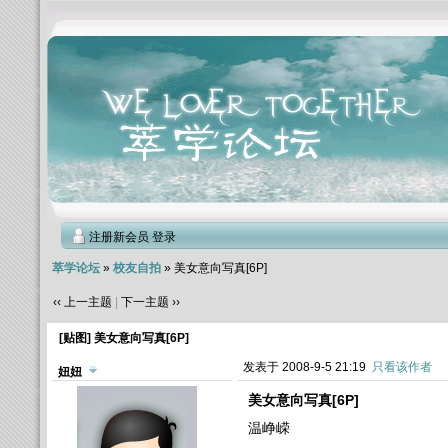
注册新会员
登录
萃学论坛
»
校友自拍
» 美女意向写真[6P]
‹‹ 上一主题
|
下一主题 ››
[贴图]
美女意向写真[6P]
发表于 2008-9-5 21:19
只看该作者
妞妞
美女意向写真[6P]
温峥嵘