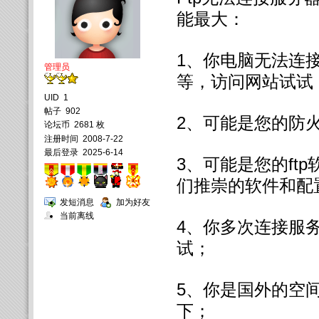
能最大：
1、你电脑无法连
管理员
等，访问网站试试
UID
1
帖子
902
2、可能是您的防
论坛币
2681 枚
注册时间
2008-7-22
最后登录
2025-6-14
3、可能是您的ft
们推崇的软件和配
发短消息
加为好友
当前离线
4、你多次连接服
试；
5、你是国外的空
下；