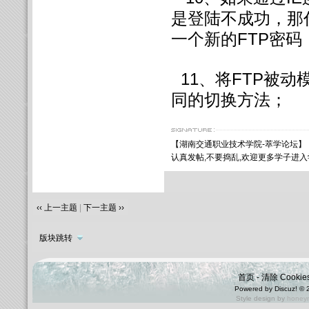
是登陆不成功，那
一个新的FTP密码
11、将FTP被
同的切换方法；
【
湖南交通职业技术学院
-萃学论坛】
认真发帖,不要捣乱,欢迎更多学子进
‹‹ 上一主题
|
下一主题 ››
版块跳转
首页
-
清除 Cookie
Powered by
Discuz!
© 
Style design by
honey