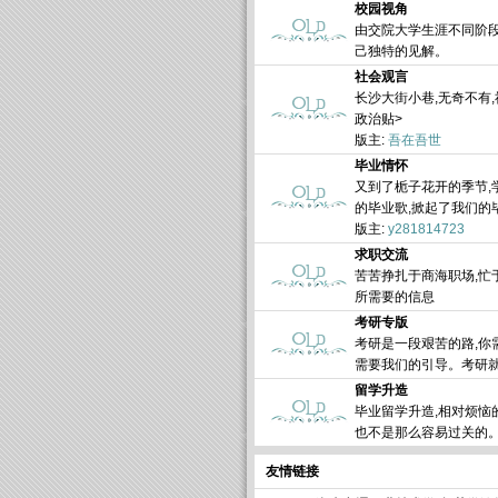
校园视角
由交院大学生涯不同阶段
己独特的见解。
社会观言
长沙大街小巷,无奇不有
政治贴>
版主:
吾在吾世
毕业情怀
又到了栀子花开的季节,
的毕业歌,掀起了我们的
版主:
y281814723
求职交流
苦苦挣扎于商海职场,忙
所需要的信息
考研专版
考研是一段艰苦的路,你
需要我们的引导。考研就
留学升造
毕业留学升造,相对烦恼
也不是那么容易过关的
友情链接