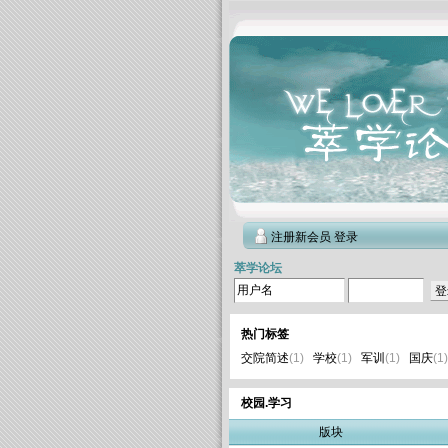
注册新会员
登录
萃学论坛
登
热门标签
交院简述
(1)
学校
(1)
军训
(1)
国庆
(1)
校园.学习
版块