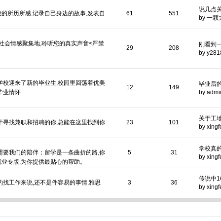
说几点
的所历所感,记录自己身边的故事,发表自
61
551
by
一颗
,社会情感聚集地,聆听您的真实声音<严禁
刚看到
29
208
by
y281
学校迎来了新的毕业生,校园里回荡着优美
毕业后
12
149
毕业情怀
by
admi
关于工
于寻找兼职和招聘的你,总能在这里找到你
23
101
by
xingf
学校真
需要我们的陪伴；留学是一条曲折的路,你
5
31
by
xingf
业专版,为你提供最贴心的帮助。
传说中1
的找工作来说,还不是件容易的事情,雅思
3
36
by
xingf
。