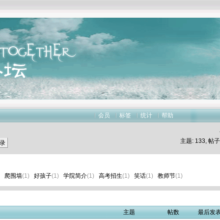
会员
标签
统计
帮助
主题:
133
, 帖子
录
爬围墙
(1)
好孩子
(1)
学院简介
(1)
高考招生
(1)
笑话
(1)
教师节
(1)
主题
帖数
最后发