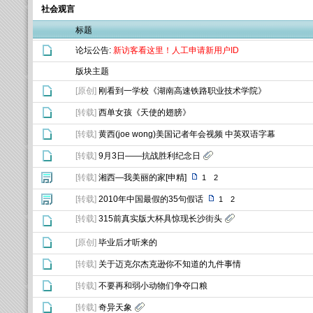
社会观言
标题
论坛公告:
新访客看这里！人工申请新用户ID
版块主题
[
原创
]
刚看到一学校《湖南高速铁路职业技术学院》
[
转载
]
西单女孩《天使的翅膀》
[
转载
]
黄西(joe wong)美国记者年会视频 中英双语字幕
[
转载
]
9月3日——抗战胜利纪念日
[
转载
]
湘西—我美丽的家[申精]
1
2
[
转载
]
2010年中国最假的35句假话
1
2
[
转载
]
315前真实版大杯具惊现长沙街头
[
原创
]
毕业后才听来的
[
转载
]
关于迈克尔杰克逊你不知道的九件事情
[
转载
]
不要再和弱小动物们争夺口粮
[
转载
]
奇异天象