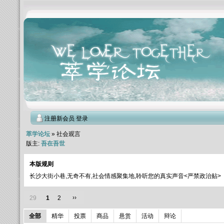
注册新会员
登录
萃学论坛
» 社会观言
版主:
吾在吾世
本版规则
长沙大街小巷,无奇不有,社会情感聚集地,聆听您的真实声音<严禁政治贴>
››
29
1
2
全部
精华
投票
商品
悬赏
活动
辩论