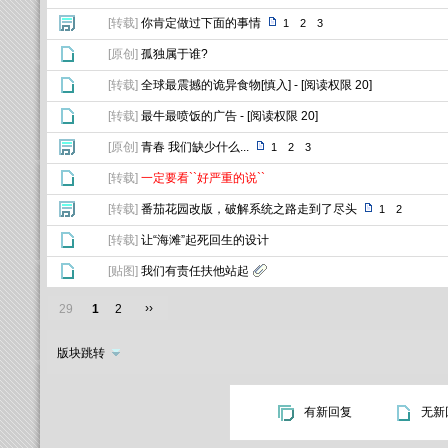
[
转载
]
你肯定做过下面的事情
1
2
3
[
原创
]
孤独属于谁?
[
转载
]
全球最震撼的诡异食物[慎入]
- [阅读权限
20
]
[
转载
]
最牛最喷饭的广告
- [阅读权限
20
]
[
原创
]
青春 我们缺少什么...
1
2
3
[
转载
]
一定要看``好严重的说``
[
转载
]
番茄花园改版，破解系统之路走到了尽头
1
2
[
转载
]
让“海滩”起死回生的设计
[
贴图
]
我们有责任扶他站起
››
29
1
2
版块跳转
有新回复
无新