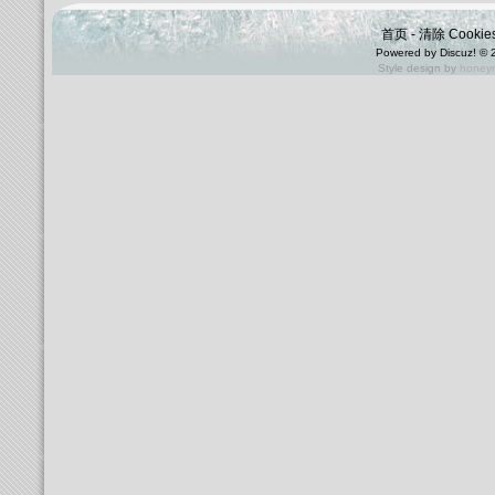
首页
-
清除 Cookie
Powered by
Discuz!
© 
Style design by
honey